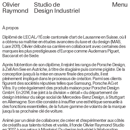
Olivier
Studio de
Menu
Raymond
Design Industriel
À propos
Diplômé de L’ECAL/l’École cantonale d’art de Lausanne en Suisse, où il
a obtenu sa maîtrise en études avancées du luxe et du design (MAS,
Luxe 2011), Olivier débute sa carrière en collaborant avec certaines des
marques les plus prestigieuses d’Europe comme Audemars Piguet,
Baccarat et de Sede.
Après l’obtention de son diplôme, il rejoint les rangs de Porsche Design,
à Zell Am See en Autriche, à titre de stagiaire puis comme pigiste. De la
conception jusqu’à la mise en œuvre finale des produits, il est
pleinement impliqué dans le processus de création. Parmi ses clients
figurent des sociétés réputées telles que Samsung, Porsche AG et
Vitra. Il y crée également des produits maison pour Porsche Design
GmbH. En 2014, il se joint à la division « détail » du département de
design intérieur du siège social de Mercedes-Benz Design, à Stuttgart
en Allemagne. Son rôle consiste à insuffler une esthétique sensuelle à
des fonctions essentielles, de la future gamme de volants de la marque
jusqu’à sa prochaine clé de voiture.
Animé par un désir de collaborer, de créer et d’expérimenter aux côtés
de créatifs aux talents riches et variés, il fonde Olivier Raymond Studio
en 2017, à son retour à Montréal. Du design industriel à l’élaboration